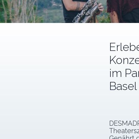
Erleb
Konze
im Pa
Basel
DESMADRE
Theatersz
Genährt 