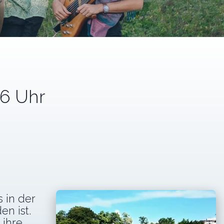
16 Uhr
 in der
en ist.
 ihre