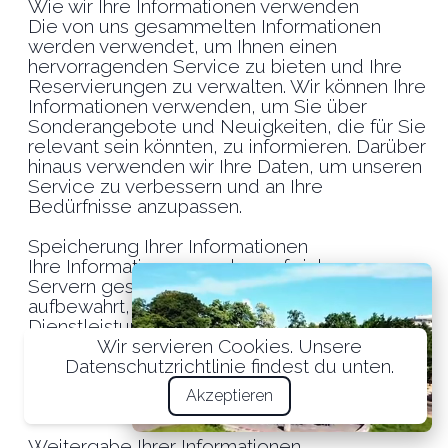
Wie wir Ihre Informationen verwenden
Die von uns gesammelten Informationen
werden verwendet, um Ihnen einen
hervorragenden Service zu bieten und Ihre
Reservierungen zu verwalten. Wir können Ihre
Informationen verwenden, um Sie über
Sonderangebote und Neuigkeiten, die für Sie
relevant sein könnten, zu informieren. Darüber
hinaus verwenden wir Ihre Daten, um unseren
Service zu verbessern und an Ihre
Bedürfnisse anzupassen.
Speicherung Ihrer Informationen
Ihre Informationen werden auf sicheren
Servern gespeichert und nur für den Zeitraum
aufbewahrt, der für die Erbringung unserer
Dienstleistungen erforderlich ist. Wir
unternehmen alle angemessenen Schritte,
Wir servieren Cookies. Unsere
um sicherzustellen, dass Ihre Daten sicher
Datenschutzrichtlinie findest du unten.
gespeichert sind und vor unbefugtem Zugriff
Akzeptieren
geschützt sind.
Weitergabe Ihrer Informationen