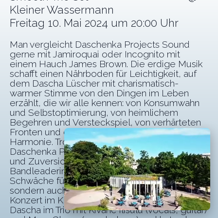
Kleiner Wassermann
Freitag 10. Mai 2024 um 20:00 Uhr
Man vergleicht Daschenka Projects Sound
gerne mit Jamiroquai oder Incognito mit
einem Hauch James Brown. Die erdige Musik
schafft einen Nährboden für Leichtigkeit, auf
dem Dascha Lüscher mit charismatisch-
warmer Stimme von den Dingen im Leben
erzählt, die wir alle kennen: von Konsumwahn
und Selbstoptimierung, von heimlichem
Begehren und Versteckspiel, von verhärteten
Fronten und dem Wunsch nach mehr
Harmonie. Trotz der ernsten Themen schafft es
Daschenka Project, eine Stimmung von Mut
und Zuversicht zu erzeugen.
Bandleaderin Dascha hat nicht bloss eine
Schwäche für Groove, Trip Hop und Funk,
sondern auch für die Achtziger. Für das
Konzert im Kleinen Wassermann kommt
Dascha im Trio mit Kivanc Ilisulu (vocals, guitar)