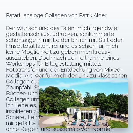
Patart, analoge Collagen von Patrik Alder
Der Wunsch und das Talent mich irgendwie
gestalterisch auszudrücken, schlummerte
schonlange in mir. Leider bin ich mit Stift oder
Pinsel total talentfrei und es schien für mich
keine Möglichkeit zu geben mich kreativ
auszuleben. Doch nach der Teilnahme eines
Workshops für Bildgestaltung mittels
Fototransfer und der Entdeckung von Mixed-
Media-Art, war für mich der Link zu klassischen
Collagen quasi wie ein Wink mit dem
Zaunpfahl. So sind ausmeiner umfangreichen
Bücher- und Magazinsammlung bald einige
Collagen unter dem Label Patart entstanden.
Ich liebe es, mich von vielen Bildquellen
inspirieren zu lassen und kreiere sodann mit
Schere, Leim und Papier «die Welt so, wie sie
mir gefällt»! Die Möglichkeit jederzeit frei,
ohne Regeln und ausserhalb von Normen