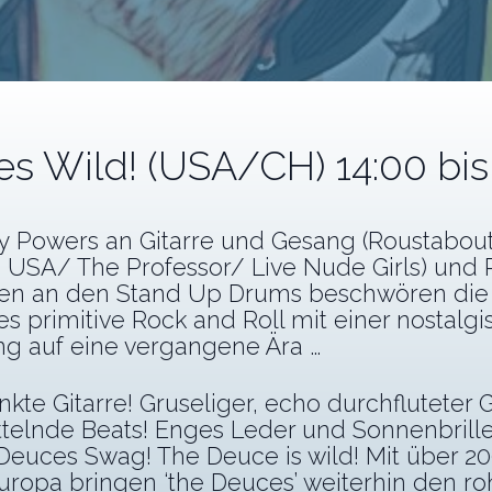
s Wild! (USA/CH) 14:00 bis
y Powers an Gitarre und Gesang (Roustabou
, USA/ The Professor/ Live Nude Girls) und
en an den Stand Up Drums beschwören die
s primitive Rock and Roll mit einer nostalg
ng auf eine vergangene Ära …
nkte Gitarre! Gruseliger, echo durchfluteter 
̈ttelnde Beats! Enges Leder und Sonnenbrille
euces Swag! The Deuce is wild! Mit über 2
uropa bringen ‘the Deuces’ weiterhin den r