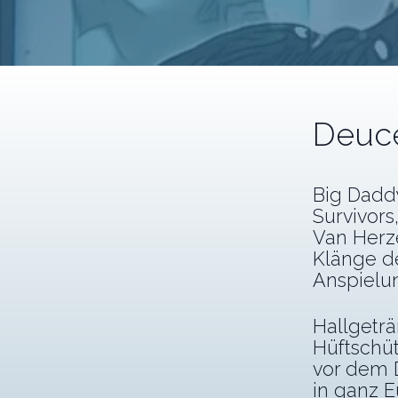
Deuce
Big Dadd
Survivors
Van Herz
Klänge de
Anspielu
Hallgeträ
Hüftschu
vor dem D
in ganz E