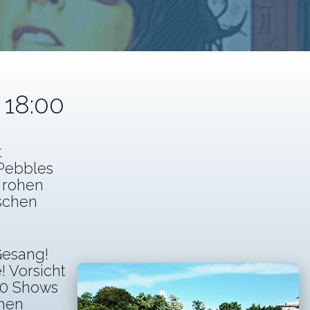
 18:00
t
 Pebbles
 rohen
ischen
Gesang!
! Vorsicht
00 Shows
ohen